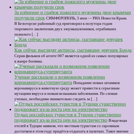
За избиение и грабеж пожилого мужчины двое крымчан
получили срок
СИМФЕРОПОЛЬ, 3 июн — РИА Новости Крым.
В Белогорске районный суд приговорил к полутора годам
тюремного заключения двух злоумышленников, ограбивших
пожилого […]
Как сейчас выглядят актрисы, сыгравшие девушек Бонда
Серия фильмов об агенте 007 является одной из самых популярных
в жанре боевика.
Ученые рассказали о возможном появлении
коронавируса-супермутанта
Попадание новых штаммов
коронавируса в животную среду может привести к серьезным
мутациям вируса и новым вспышкам заболевания. По словам
ученых, необходимо внимательно следить за […]
Отдых российских туристов в Турции существенно
подорожает из-за роста цен на электричество
Владельцы
отелей в Турции заявили, что местным туристам со скромным
достатком в этом году придётся отдыхать в палатках. Такое мнение