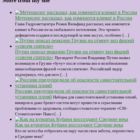
More from my site
Метеоролог рассказал, как изменится климат в России
Глава Гидрометцентра Роман Вильфанд рассказал, как изменится
климат в России из-за глобального потепления. Это чревато
дефицитом осадков и последующей за ним засухе, особенно […]
Путин описал реакцию Грузии на отмену виз фразой
«совсем спятили»
Президент России Владимир Путин назвал
возникшую в Грузии «бучу» после отмены виз и возобновления
авиасообщения фразой «совсем спятили». Российский лидер
подчеркнул, что для него […]
Россиян предупредили об опасности самостоятельной
установки пломб
Наборы для самостоятельной установки пломб,
виниров и даже брекет-систем могут привести к серьезными
проблемами со здоровьем, сообщил стоматолог-терапевт «СМ-
Стоматология» Павел […]
Как на курортах Кубани воссоздают Средние века
Кто не хотел бы отбросить на пару часов свои заботы, перенестись
в Средние века?