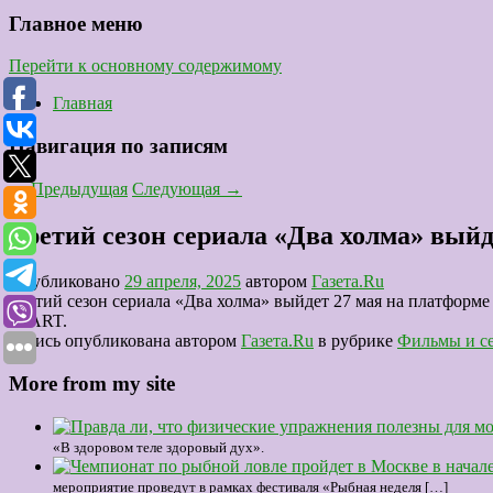
Главное меню
Перейти к основному содержимому
Главная
Навигация по записям
←
Предыдущая
Следующая
→
Третий сезон сериала «Два холма» выйд
Опубликовано
29 апреля, 2025
автором
Газета.Ru
Третий сезон сериала «Два холма» выйдет 27 мая на платформ
START.
Запись опубликована автором
Газета.Ru
в рубрике
Фильмы и с
More from my site
«В здоровом теле здоровый дух».
мероприятие проведут в рамках фестиваля «Рыбная неделя […]