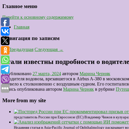
Главное меню
Перейти к основному содержимому
Главная
Навигация по записям
←
Предыдущая
Следующая
→
Стали известны подробности о водителе
Опубликовано
27 марта, 2024
автором
Марина Черняк
У водителя водовоза, врезавшегося в Airbus A-380 в московско
привело к столкновению с воздушным судном. Его госпитализи
Запись опубликована автором
Марина Черняк
в рубрике
Путеш
More from my site
представитель России при Евросоюзе (ЕС) Владимир Чижов в кулуар
Недавняя статья в Asia-Pacific Journal of Ophthalmology раскрывает