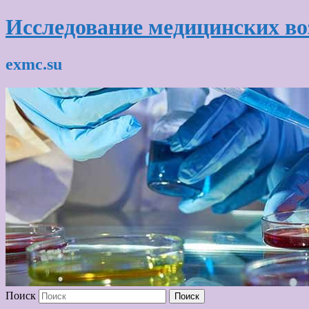
Исследование медицинских в
exmc.su
Поиск