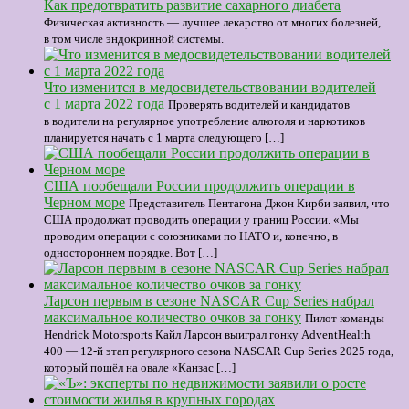
Как предотвратить развитие сахарного диабета
Физическая активность — лучшее лекарство от многих болезней,
в том числе эндокринной системы.
Что изменится в медосвидетельствовании водителей
с 1 марта 2022 года
Проверять водителей и кандидатов
в водители на регулярное употребление алкоголя и наркотиков
планируется начать с 1 марта следующего […]
США пообещали России продолжить операции в
Черном море
Представитель Пентагона Джон Кирби заявил, что
США продолжат проводить операции у границ России. «Мы
проводим операции с союзниками по НАТО и, конечно, в
одностороннем порядке. Вот […]
Ларсон первым в сезоне NASCAR Cup Series набрал
максимальное количество очков за гонку
Пилот команды
Hendrick Motorsports Кайл Ларсон выиграл гонку AdventHealth
400 — 12-й этап регулярного сезона NASCAR Cup Series 2025 года,
который пошёл на овале «Канзас […]