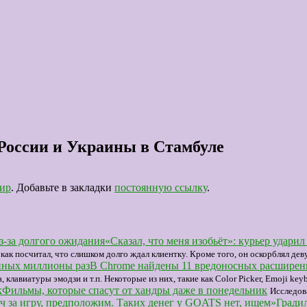
 России и Украины в Стамбуле
ир
. Добавьте в закладки
постоянную ссылку
.
«Сказал, что меня изобьёт»: курьер удари
к как посчитал, что слишком долго ждал клиентку. Кроме того, он оскорблял дев
В Chrome найдены 11 вредоносных расширен
авиатуры эмодзи и т.п. Некоторые из них, такие как Color Picker, Emoji keyb
Фильмы, которые спасут от хандры даже в понедельник
Исследов
Градил