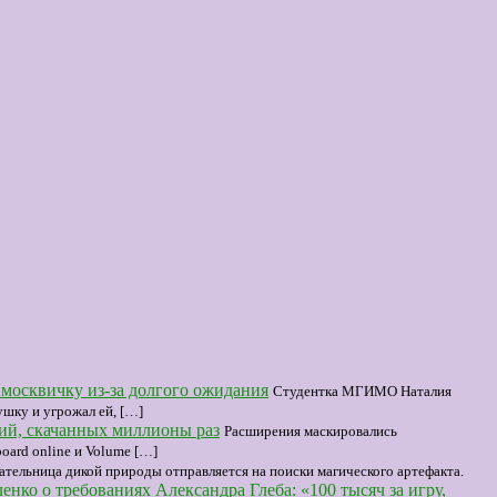
л москвичку из-за долгого ожидания
Студентка МГИМО Наталия
ушку и угрожал ей, […]
ий, скачанных миллионы раз
Расширения маскировались
oard online и Volume […]
ательница дикой природы отправляется на поиски магического артефакта.
енко о требованиях Александра Глеба: «100 тысяч за игру,