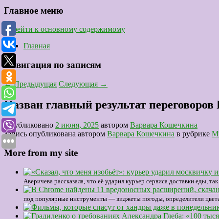
Главное меню
Перейти к основному содержимому
Главная
Навигация по записям
←
Предыдущая
Следующая
→
Назван главный результат переговоров
Опубликовано
2 июня, 2025
автором
Варвара Кошечкина
Запись опубликована автором
Варвара Кошечкина
в рубрике
М
More from my site
Аверичева рассказала, что её ударил курьер сервиса доставки еды, та
под популярные инструменты — виджеты погоды, определители цвета, кл