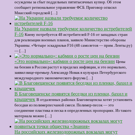
осуждены за сбыт поддельных пятитысячных купюр. Об этом
сообщает региональное управление ФСБ. Приговор огласил
Миасский городской […]
На Украине назвали требуемое количество истребителей
F-16
Киеву потребуется 48 истребителей F-16 от западных стран
для реализации военных планов, заявило Министерство обороны
Украины. «Четыре эскадрильи F16 (48 самолетов — прим. Ленты.ру)
— […]
«Это нормально»: кабмин о росте цен на бензин
Цены
на бензин в России растут в пределах инфляции, и это нормально,
заявил вице-премьер Александр Новак в кулуарах Петербургского
международного экономического форума […]
В Благовещенске появятся беседки из пленки, бахил и
крышечек
В отдаленных районах Благовещенска хотят установить
беседки из полимерпесчаной смеси. Полимер-песок — это
соединение пластика и песка в определенных пропорциях. Из такого
материала можно […]
На российских железнодорожных вокзалах могут