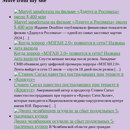
More from my site
Marvel заработала на фильме «Дэдпул и Росомаха» около
$ 400 млн
Издание Deadline опубликовало финансовые показатели
фильма «Дэдпул и Росомаха» — одной из самых кассовых картин
2024 […]
Когда хоррор «М3ГАН 2.0» появится в сети? Названа
дата выхода
Спустя меньше месяца после релиза. Западные
СМИ объявили дату цифровой премьеры хоррора «М3ГАН 2.0».
Лента выйдет в сети 15 июля — спустя 18 дней после релиза […]
Стивен Сигал навестил пострадавших при теракте в
«Крокусе»
Американский актер и продюсер Стивен Сигал
навестил пострадавших при теракте в «Крокус Сити Холле»,
которые находятся в Национальном медико-хирургическом центре
имени Н.И. Пирогова […]
Двоих челябинцев осудили за сбыт поддельных 5-
тысячных купюр
В Челябинской области двое граждан